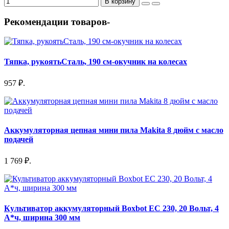
В корзину
Рекомендации товаров-
Тяпка, рукоятьСталь, 190 см-окучник на колесах
957 ₽.
Аккумуляторная цепная мини пила Makita 8 дюйм с масло
подачей
1 769 ₽.
Культиватор аккумуляторный Boxbot EC 230, 20 Вольт, 4
А*ч, ширина 300 мм