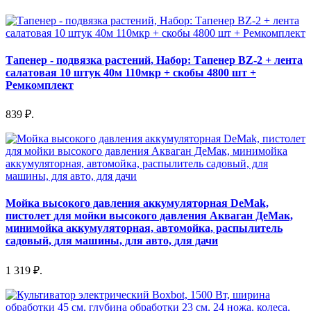
Тапенер - подвязка растений, Набор: Тапенер BZ-2 + лента
салатовая 10 штук 40м 110мкр + скобы 4800 шт +
Ремкомплект
839 ₽.
Мойка высокого давления аккумуляторная DeMak,
пистолет для мойки высокого давления Акваган ДеМак,
минимойка аккумуляторная, автомойка, распылитель
садовый, для машины, для авто, для дачи
1 319 ₽.