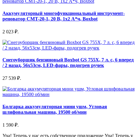
Аккумуляторный многофункциональный инструмент-
реноватор СMT-20-1, 20 В, 1x2 А*ч, Boxbot
2 023 ₽.
Снегоуборщик бензиновый Boxbot GS 755X, 7 л. с, 6 вперед
/ 2 назад, 56х53см, LED-фары, подогрев ручек
27 539 ₽.
Болгарка аккумуляторная мини ушм, Угловая
шлифовальная машина, 19500 об/мин
1 590 ₽.
Ура! Теперь у нас есть собственное приложение
Ура! Теперь у