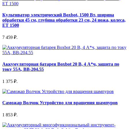
Культиватор электрический Boxbot, 1500 Вт, ширина
обработки 45 см, глубина обработки 23 см, 24 ножа, колеса,
ET 1500
7 459 ₽.
Аккумуляторная батарея Boxbot 20 В, 4 А*ч, защита по
току 55А, BB-204.55
1 375 ₽.
Саможар Волчок Устройство для вращения шампуров
1 853 ₽.