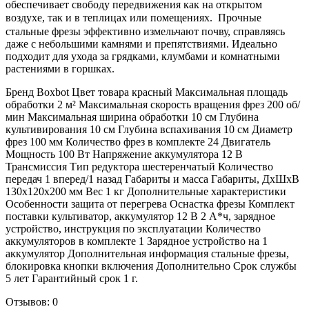
обеспечивает свободу передвижения как на открытом
воздухе, так и в теплицах или помещениях. ㅤ Прочные
стальные фрезы эффективно измельчают почву, справляясь
даже с небольшими камнями и препятствиями. Идеально
подходит для ухода за грядками, клумбами и комнатными
растениями в горшках.
Бренд Boxbot Цвет товара красный Максимальная площадь
обработки 2 м² Максимальная скорость вращения фрез 200 об/
мин Максимальная ширина обработки 10 см Глубина
культивирования 10 см Глубина вспахивания 10 см Диаметр
фрез 100 мм Количество фрез в комплекте 24 Двигатель
Мощность 100 Вт Напряжение аккумулятора 12 В
Трансмиссия Тип редуктора шестеренчатый Количество
передач 1 вперед/1 назад Габариты и масса Габариты, ДхШхВ
130x120x200 мм Вес 1 кг Дополнительные характеристики
Особенности защита от перегрева Оснастка фрезы Комплект
поставки культиватор, аккумулятор 12 В 2 А*ч, зарядное
устройство, инструкция по эксплуатации Количество
аккумуляторов в комплекте 1 Зарядное устройство на 1
аккумулятор Дополнительная информация стальные фрезы,
блокировка кнопки включения Дополнительно Срок службы
5 лет Гарантийный срок 1 г.
Отзывов: 0