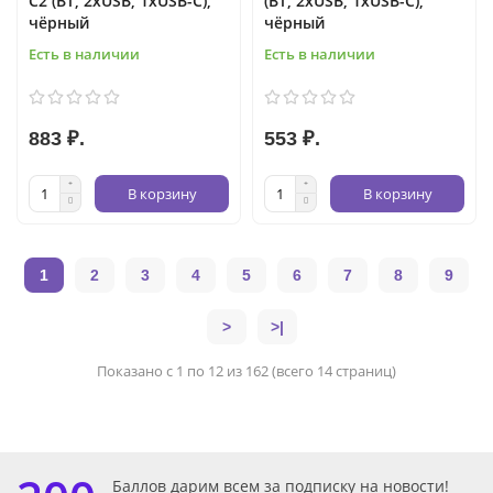
C2 (BT, 2xUSB, 1xUSB-C),
(BT, 2xUSB, 1xUSB-C),
чёрный
чёрный
Есть в наличии
Есть в наличии
883 ₽.
553 ₽.
В корзину
В корзину
1
2
3
4
5
6
7
8
9
>
>|
Показано с 1 по 12 из 162 (всего 14 страниц)
Баллов дарим всем за подписку на новости!